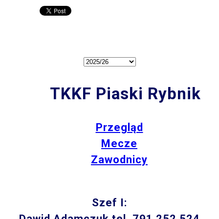
TKKF Piaski Rybnik
Przegląd
Mecze
Zawodnicy
Szef I:
Dawid Adamczuk tel. 791 252 524