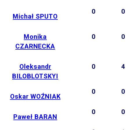
0
0
Michał SPUTO
Monika
0
0
CZARNECKA
Oleksandr
0
4
BILOBLOTSKYI
0
0
Oskar WOŹNIAK
0
0
Paweł BARAN