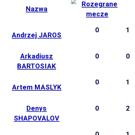
Nazwa
0
1
Andrzej JAROS
Arkadiusz
0
0
BARTOSIAK
0
1
Artem MASLYK
Denys
0
2
SHAPOVALOV
0
1