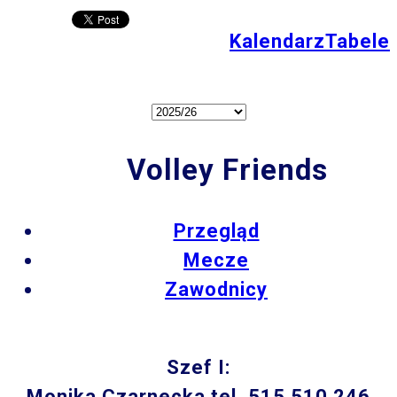
Kalendarz
Tabele
Volley Friends
Przegląd
Mecze
Zawodnicy
Szef I:
Monika Czarnecka tel. 515 510 246