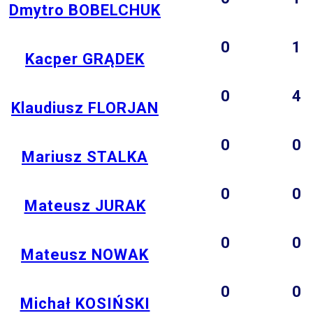
Dmytro BOBELCHUK
0
1
Kacper GRĄDEK
0
4
Klaudiusz FLORJAN
0
0
Mariusz STALKA
0
0
Mateusz JURAK
0
0
Mateusz NOWAK
0
0
Michał KOSIŃSKI