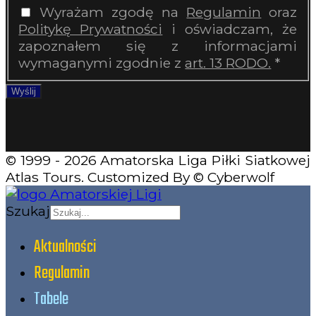
Wyrażam zgodę na
Regulamin
oraz
Politykę Prywatności
i oświadczam, że
zapoznałem się z informacjami
wymaganymi zgodnie z
art. 13 RODO.
*
Wyślij
© 1999 - 2026 Amatorska Liga Piłki Siatkowej
Atlas Tours. Customized By © Cyberwolf
Szukaj
Aktualności
Regulamin
Tabele