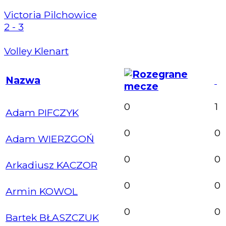
Victoria Pilchowice
2 - 3
Volley Klenart
Nazwa
0
1
Adam PIFCZYK
0
0
Adam WIERZGOŃ
0
0
Arkadiusz KACZOR
0
0
Armin KOWOL
0
0
Bartek BŁASZCZUK