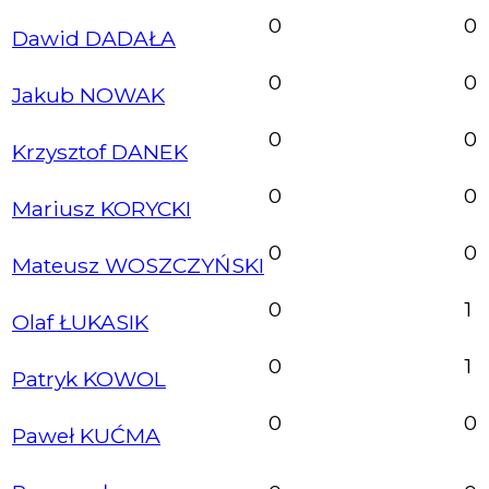
0
0
Dawid DADAŁA
0
0
Jakub NOWAK
0
0
Krzysztof DANEK
0
0
Mariusz KORYCKI
0
0
Mateusz WOSZCZYŃSKI
0
1
Olaf ŁUKASIK
0
1
Patryk KOWOL
0
0
Paweł KUĆMA