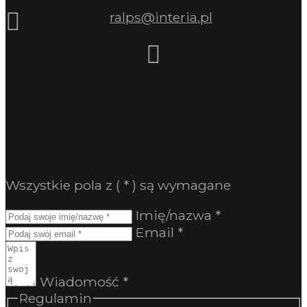
ralps@interia.pl
Wszystkie pola z (
*
) są wymagane
Imię/nazwa
*
Email
*
Wiadomość
*
Regulamin