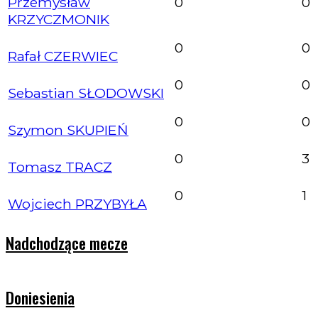
Przemysław
0
0
KRZYCZMONIK
0
0
Rafał CZERWIEC
0
0
Sebastian SŁODOWSKI
0
0
Szymon SKUPIEŃ
0
3
Tomasz TRACZ
0
1
Wojciech PRZYBYŁA
Nadchodzące mecze
Doniesienia