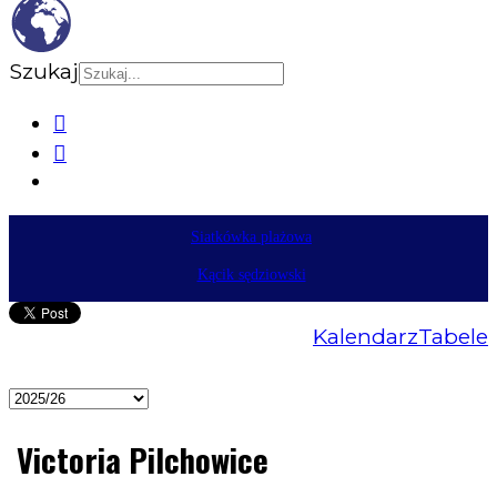
Szukaj
Siatkówka plażowa
Kącik sędziowski
Kalendarz
Tabele
Victoria Pilchowice